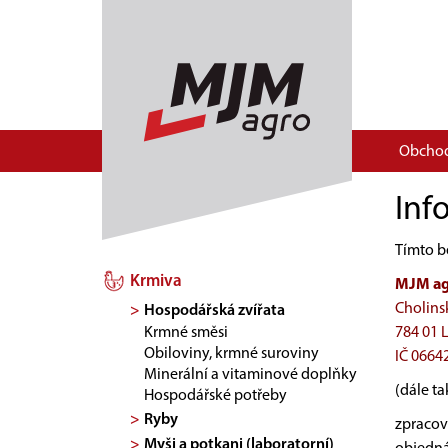
Obcho
Inf
Tímto b
Krmiva
MJM agr
Cholins
Hospodářská zvířata
Krmné směsi
784 01 L
Obiloviny, krmné suroviny
IČ 0664
Minerální a vitaminové doplňky
(dále ta
Hospodářské potřeby
Ryby
zpracová
Myši a potkani (laboratorní)