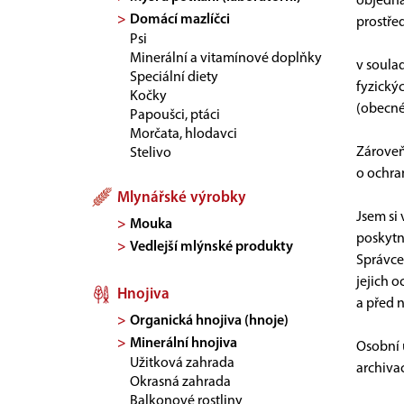
objedná
Domácí mazlíčci
prostře
Psi
Minerální a vitamínové doplňky
v soulad
Speciální diety
fyzický
Kočky
(obecné
Papoušci, ptáci
Morčata, hlodavci
Zároveň 
Stelivo
o ochra
Mlynářské výrobky
Jsem si
Mouka
poskytn
Vedlejší mlýnské produkty
Správce
jejich 
Hnojiva
a před 
Organická hnojiva (hnoje)
Minerální hnojiva
Osobní 
Užitková zahrada
archiva
Okrasná zahrada
Balkonové rostliny