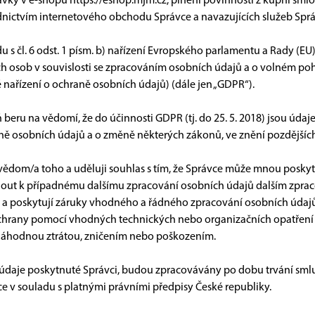
vky v e-shopu https://eshop.mjm.cz, plnění povinností z kupní sm
dnictvím internetového obchodu Správce a navazujících služeb Sprá
u s čl. 6 odst. 1 písm. b) nařízení Evropského parlamentu a Rady (E
ch osob v souvislosti se zpracováním osobních údajů a o volném poh
 nařízení o ochraně osobních údajů) (dále jen „GDPR“).
beru na vědomí, že do účinnosti GDPR (tj. do 25. 5. 2018) jsou údaj
ně osobních údajů a o změně některých zákonů, ve znění pozdějších
 vědom/a toho a uděluji souhlas s tím, že Správce může mnou posky
out k případnému dalšímu zpracování osobních údajů dalším zpraco
 a poskytují záruky vhodného a řádného zpracování osobních údajů
ochrany pomocí vhodných technických nebo organizačních opatřen
náhodnou ztrátou, zničením nebo poškozením.
údaje poskytnuté Správci, budou zpracovávány po dobu trvání sml
ce v souladu s platnými právními předpisy České republiky.