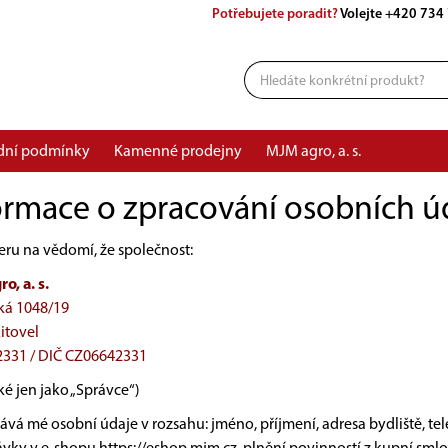
Potřebujete poradit?
Volejte
+420 734
dní podmínky
Kamenné prodejny
MJM agro, a. s.
ormace o zpracování osobních ú
eru na vědomí, že společnost:
o, a. s.
ká 1048/19
itovel
2331 / DIČ CZ06642331
ké jen jako „Správce“)
vá mé osobní údaje v rozsahu: jméno, příjmení, adresa bydliště, tele