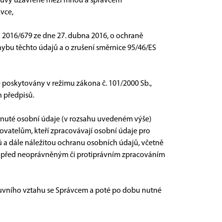
louvy uzavřené mezi mnou a správcem
vce,
U) 2016/679 ze dne 27. dubna 2016, o ochraně
ybu těchto údajů a o zrušení směrnice 95/46/ES
e poskytovány v režimu zákona č. 101/2000 Sb.,
 předpisů.
tnuté osobní údaje (v rozsahu uvedeném výše)
vatelům, kteří zpracovávají osobní údaje pro
 a dále náležitou ochranu osobních údajů, včetně
í před neoprávněným či protiprávním zpracováním
uvního vztahu se Správcem a poté po dobu nutné