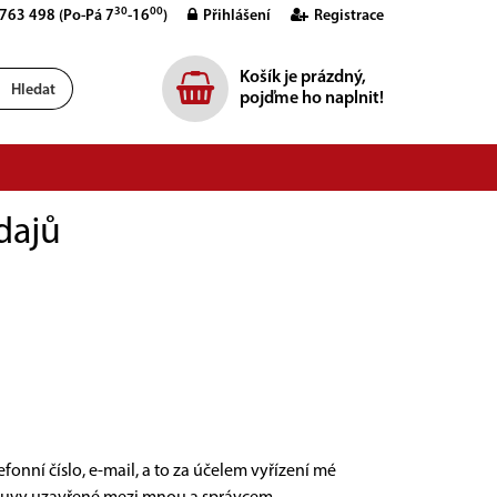
30
00
 763 498
(Po-Pá 7
-16
)
Přihlášení
Registrace
Košík je prázdný,
Hledat
pojďme ho naplnit!
dajů
fonní číslo, e-mail, a to za účelem vyřízení mé