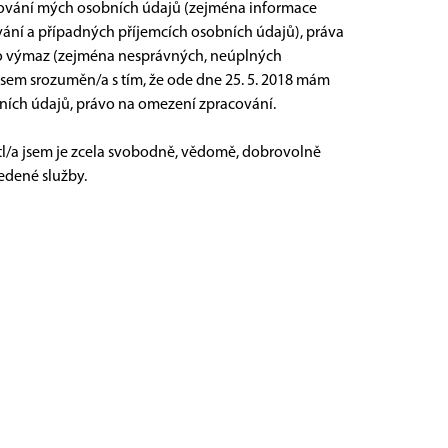
acování mých osobních údajů (zejména informace
ání a případných příjemcích osobních údajů), práva
bo výmaz (zejména nesprávných, neúplných
sem srozuměn/a s tím, že ode dne 25. 5. 2018 mám
ních údajů, právo na omezení zpracování.
tl/a jsem je zcela svobodně, vědomě, dobrovolně
vedené služby.