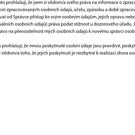
mto prohlašuji, že jsem si vědom/a svého práva na informace o zpr
orii zpracovávaných osobních údajů, účelu, způsobu a době zpracov
at od Správce přístup ke svým osobním údajům, jejich opravu ne
uálních osobních údajů) práva podat stížnost u dozorového úřadu. J
právo na přenositelnost mých osobních údajů k novému správci osob
 prohlašuji, že mnou poskytnuté osobní údaje jsou pravdivé, posky
i vědom/a toho, že jejich poskytnutí je nezbytné k realizaci shora u