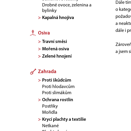
Dále tí
Drobné ovoce, zelenina a
o kateg
bylinky
požadov
Kapalná hnojiva
a neakt
dále i 
Osiva
Travní směsi
Zároveň
Mořená osiva
a jsem s
Zelené hnojení
Zahrada
Proti škůdcům
Proti hlodavcům
Proti slimákům
Ochrana rostlin
Postřiky
Mořidla
Krycí plachty a textilie
Netkané